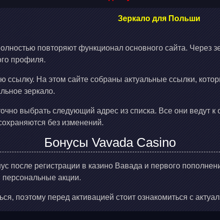
Зеркало для Польши
олностью повторяют функционал основного сайта. Через зе
ого профиля.
 ссылку. На этом сайте собраны актуальные ссылки, кото
льное зеркало.
очно выбрать следующий адрес из списка. Все они ведут к 
сохраняются без изменений.
Бонусы Vavada Casino
ус после регистрации в казино Вавада и первого пополнен
и персональные акции.
ься, поэтому перед активацией стоит ознакомиться с акту