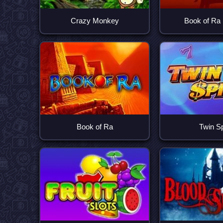
Crazy Monkey
Book of Ra
Book of Ra
Twin S