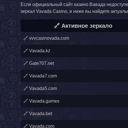
Если официальный сайт казино Вавада недоступен
зеркал Vavada Casino, и ниже вы найдете актуаль
🔗 Активное зеркало
🔗 vvvcasinovada.com
🔗 Vavada.kz
🔗 Gate707.net
🔗 Vavada7.com
🔗 Vavada5.com
🔗 Vavada.games
🔗 Vavada.bet
🔗 Vavada.com