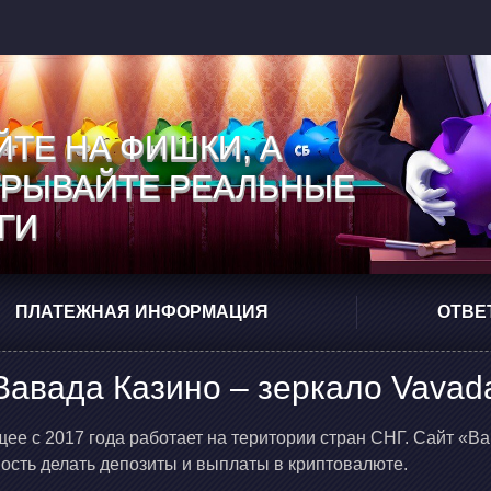
ЙТЕ НА ФИШКИ, А
РЫВАЙТЕ
РЕАЛЬНЫЕ
ГИ
ПЛАТЕЖНАЯ ИНФОРМАЦИЯ
ОТВЕ
Вавада Казино – зеркало Vavad
ее с 2017 года работает на територии стран СНГ. Сайт «В
ость делать депозиты и выплаты в криптовалюте.